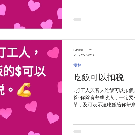
執行職務，該等會費便可以獲准扣稅。
Global Elite
May 26, 2023
稅務
吃飯可以扣税
#打工人與客人吃飯可以扣個人
答: 你除有薪酬收入，一定
單，及可表示這吃飯给你帶來
#hktax #tax #taxproblem #ac