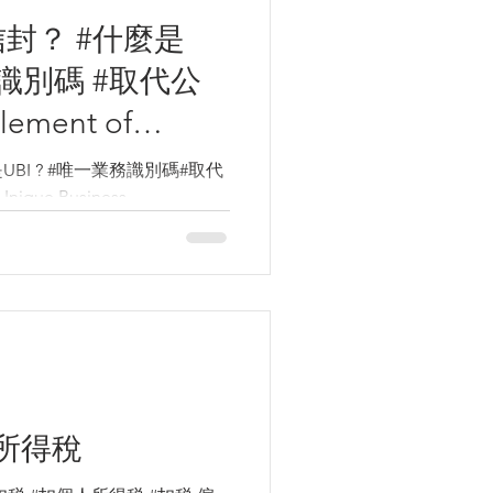
封？ #什麼是
Identifier 2023
BI ? #唯一業務識別碼#取代
面採用
nique Business
27日全面採用 所有香港政府部門或商
所得稅