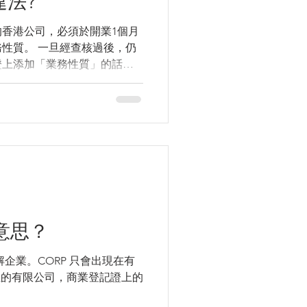
違法?
香港公司，必須於開業1個月
性質。 一旦經查核過後，仍
證上添加「業務性質」的話，
院申請，要求法院發出傳票給
最高可被判處$5,000港元罰
意思？
面解企業。CORP 只會出現在有
立的有限公司，商業登記證上的