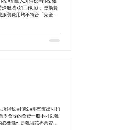
税 #扣個人所得税 #扣税 僱
殊服裝 (如工作服)， 更換費
他服裝費用均不符合「完全及
xproblem #accounting...
人所得税 #扣税 #那些支出可扣
專業學會等的會費一般不可以獲
的必要條件是獲得該專業資
最新發展是不時有用且有利於