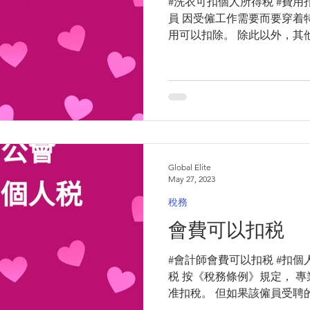
#洗衣可扣個人所得税 #費用扣
員 因受僱工作需要而要穿着特
用可以扣除。 除此以外，其
純粹」的準則。 #hktax #tax #ta
Global Elite
May 27, 2023
稅務
會費可以扣税
#會計師會費可以扣税 #扣個
税 按《稅務條例》規定， 
准扣稅。 但如果該僱員受聘
格，而保留會籍和了解行內