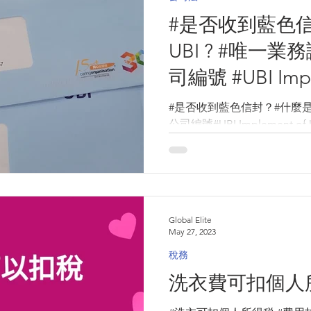
#是否收到藍色信
UBI ? #唯一業務識別碼 #取代公
司編號 #UBI Implement of
Unique Business 
#是否收到藍色信封？#什麼是U
年12月27日全
公司編號#UBI Implement of U
Identifier2023年12月
業機構聯繫時使用。...
Global Elite
May 27, 2023
稅務
洗衣費可扣個人