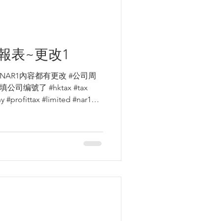
申報表~更改1
#NAR1內容都有更改 #公司周
编號了 #hktax #tax
nar1