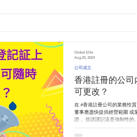
Global Elite
Aug 20, 2024
公司成立
香港註冊的公司
可更改？
在 #香港註冊公司的業務性質
董事應盡快提供經營範圍 或
證， 並請謹記這是強制性的。 若貴公司需要更或增加
性質，亦應如上所述辦理一
特殊行業如銀行、信託...