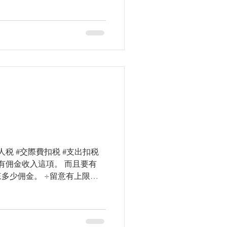
 #hktax #tax...
税 #交際費扣税 #支出扣税
要有佣金收入這項。 而且要有
多少佣金。 ÷留意有上限。
counting #setupacompany ...