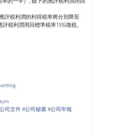
明税率的一半）, 餘下的應評税利潤用回
百萬元應評税利潤的利得税率將分別降至
下的應評税利潤用回標準税率15%徵税。
unting
turn
#公司文件
#公司秘書
#公司年報