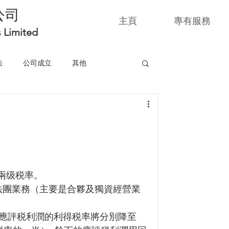
公司
主頁
專有服務
s Limited
法
公司成立
其他
税兩级税率。
法團業務（主要是合夥及獨資經營業
百萬元應評税利潤的利得税率將分別降至