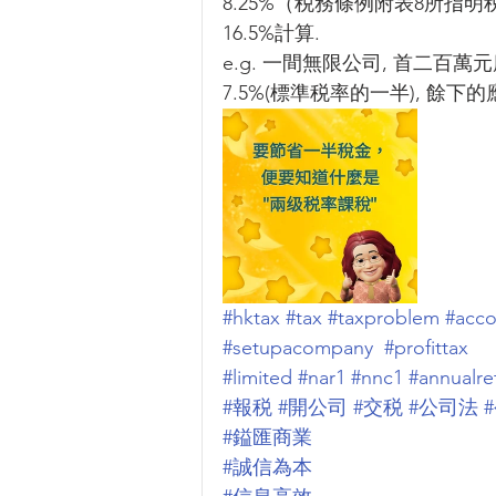
8.25%（税務條例附表8所指
16.5%計算.
e.g. 一間無限公司, 首二
7.5%(標準税率的一半), 餘
#hktax
#tax
#taxproblem
#acco
#setupacompany
#profittax
#limited
#nar1
#nnc1
#annualre
#報税
#開公司
#交税
#公司法
#鎰匯商業
#誠信為本