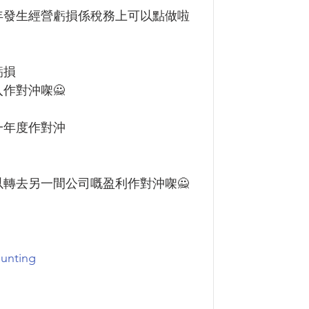
年發生經營虧損係稅務上可以點做啦
虧損
作對沖㗎🙅
一年度作對沖
轉去另一間公司嘅盈利作對沖㗎🙅
unting