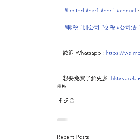
#limited
#nar1
#nnc1
#annual
 
#報税
#開公司
#交税
#公司法
歡迎 Whatsapp : 
https://wa.m
想要免費了解更多 :
hktaxprob
稅務
Recent Posts