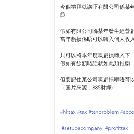
今個禮拜就講吓有限公司係某
🙆
假如有限公司喺某年發生經營
當年虧損係唔可以轉入個人收入
只可以將本年度嘅虧損轉入下
假如有餘額嘅話就如此類推🙆
但要記住某公司嘅虧損喺唔可以
（圖片來源：885財經)
#hktax
#tax
#taxproblem
#acco
#setupacompany
#profittax