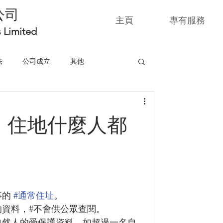
公司
主頁
專有服務
s Limited
法
公司成立
其他
，住地什麼人都
的 
#通常住址
。
報的資料，#不會供公眾查閱。
名自然人的受保護資料。如超過一名自