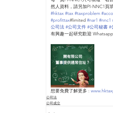
然人資料，請另加PI-NNC1頁
#hktax
#tax
#taxproblem
#acco
#profittax
#limited 
#nar1
#nnc1
公司法
#公司文件
#公司秘書
有興趣一起研究歡迎 Whatsapp 
想要免費了解更多 : 
www.hktax
公司法
公司成立