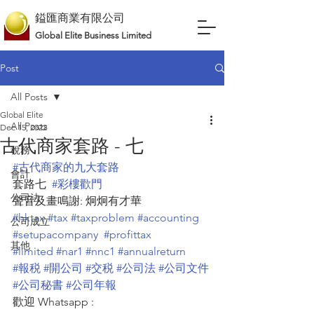
鎰匯商業有限公司
Global Elite Business Limited
Post
All Posts
Global Elite
All Posts
Dec 15, 2022
古代商家套路 - 七
稅務
#古代商家的九大套路
會計
套路七  
#彩樓歡門
公司法
聲音及畫鳴謝: 炯炯有才華
#hktax
#tax
#taxproblem
#accounting
公司成立
#setupacompany
#profittax
其他
#limited
#nar1
#nnc1
#annualreturn
#報税
#開公司
#交税
#公司法
#公司文件
#公司秘書
#公司年報
歡迎 Whatsapp : 