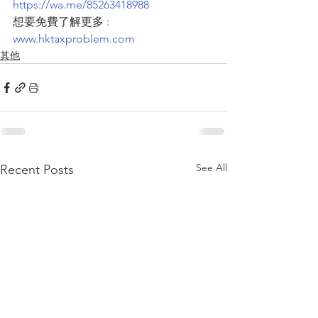
https://wa.me/85263418988
想要免費了解更多 : 
www.hktaxproblem.com
其他
See All
Recent Posts