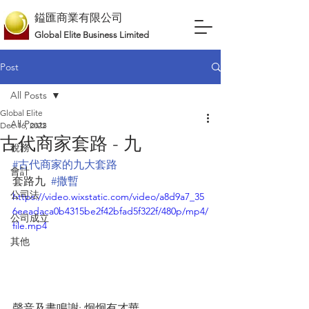
鎰匯商業有限公司
Global Elite Business Limited
Post
All Posts
Global Elite
All Posts
Dec 16, 2022
古代商家套路 - 九
稅務
#古代商家的九大套路
會計
套路九  
#撒暫
公司法
https://video.wixstatic.com/video/a8d9a7_35
6eeadaca0b4315be2f42bfad5f322f/480p/mp4/
公司成立
file.mp4
其他
聲音及畫鳴謝: 炯炯有才華