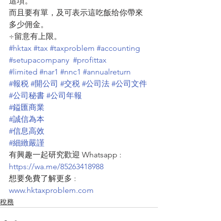
這項。
而且要有單，及可表示這吃飯给你帶來
多少佣金。
÷留意有上限。
#hktax
#tax
#taxproblem
#accounting
#setupacompany
#profittax
#limited
#nar1
#nnc1
#annualreturn
#報税
#開公司
#交税
#公司法
#公司文件
#公司秘書
#公司年報
#鎰匯商業
#誠信為本
#信息高效
#細緻嚴謹
有興趣一起研究歡迎 Whatsapp : 
https://wa.me/85263418988
想要免費了解更多 : 
www.hktaxproblem.com
稅務