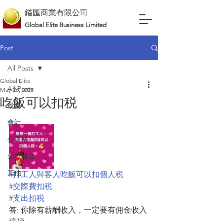
鎰匯商業有限公司
Global Elite Business Limited
Post
All Posts
Global Elite
All Posts
May 26, 2023
吃飯可以扣税
稅務
會計
公司法
公司成立
其他
#打工人與客人吃飯可以扣個人税
#交際費扣税
#支出扣税
答: 你除有薪酬收入，一定要有佣金收入