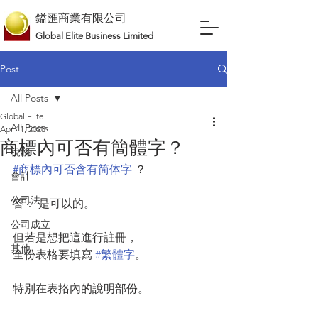
鎰匯商業有限公司
Global Elite Business Limited
Post
All Posts
Global Elite
All Posts
Apr 11, 2023
商標內可否有簡體字？
稅務
#商標內可否含有简体字
 ？
會計
公司法
答： 是可以的。
公司成立
但若是想把這進行註冊，
其他
全份表格要填寫 
#繁體字
。
特別在表挌內的說明部份。