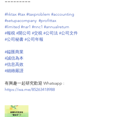
=========
#hktax
#tax
#taxproblem
#accounting
#setupacompany
#profittax
#limited
#nar1
#nnc1
#annualreturn
#報税
#開公司
#交税
#公司法
#公司文件
#公司秘書
#公司年報
#鎰匯商業
#誠信為本
#信息高效
#細緻嚴謹
有興趣一起研究歡迎 Whatsapp : 
https://wa.me/85263418988