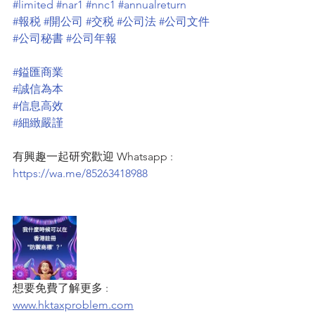
#limited
#nar1
#nnc1
#annualreturn
#報税
#開公司
#交税
#公司法
#公司文件
#公司秘書
#公司年報
#鎰匯商業
#誠信為本
#信息高效
#細緻嚴謹
有興趣一起研究歡迎 Whatsapp : 
https://wa.me/85263418988
想要免費了解更多 : 
www.hktaxproblem.com