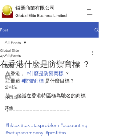
鎰匯商業有限公司
Global Elite Business Limited
Post
All Posts
Global Elite
All Posts
Apr 13, 2023
在香港什麼是防禦商標 ？
稅務
在香港， 
#什麼是防禦商標
 ？
會計
註冊這 
#防禦商標
 是什麼目標？
公司法
答： 保護在香港特區極為馳名的商標
公司成立
其他
≈==================
#hktax
#tax
#taxproblem
#accounting
#setupacompany
#profittax