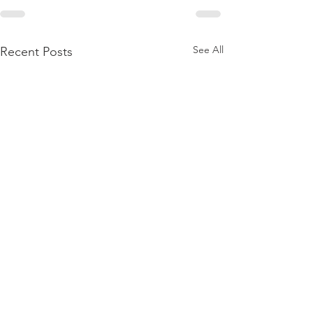
See All
Recent Posts
副本 1. 商業登記證的業務
性質出現「CORP」是什麼