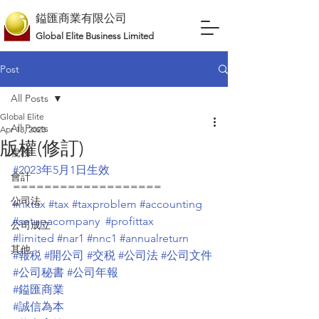
鎰匯商業有限公司
Global Elite Business Limited
Post
All Posts
Global Elite
All Posts
Apr 13, 2023
版權(修訂)
稅務
#2023年5月1日生效
會計
===================
公司法
#hktax
#tax
#taxproblem
#accounting
#setupacompany
#profittax
公司成立
#limited
#nar1
#nnc1
#annualreturn
其他
#報税
#開公司
#交税
#公司法
#公司文件
#公司秘書
#公司年報
#鎰匯商業
#誠信為本