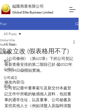
鎰匯商業有限公司
Global Elite Business Limited
Post
All Posts
Global Elite
All Posts
Nov 8, 2022
說改立改 (假表格用不了)
稅務
《公司條例》（第622章）下的公司登記
會計
冊新查冊安排的第二階段已於 😱2022年
公司法
10月24日😱開始實施。
公司成立
修改內容🤔
其他
公司登記冊中董事索引及新交付本處登
記文件中所載的敏感個人資料，包括董
事的通常住址，以及董事、公司秘書及
某些其他人士（例如清盤人及臨時清盤