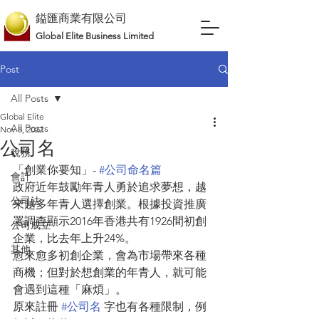
鎰匯商業有限公司
Global Elite Business Limited
Post
All Posts
Global Elite
All Posts
Nov 8, 2022
公司名
稅務
「創業你要知」- 
#公司命名篇
會計
政府近年鼓勵年青人勇於追求夢想，越
公司法
來越多年青人選擇創業。根據投資推廣
署調查顯示2016年香港共有1926間初創
公司成立
企業，比去年上升24%。
其他
愈來愈多初創企業，會為市場帶來各種
商機；但對於想創業的年青人，就可能
會遇到這種「麻煩」。
原來註冊 
#公司名
 字也有各種限制，例